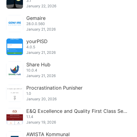
3.1
January 22, 2026
Gemaire
28.0.0.560
January 21, 2026
yourPISD
4.0.5
January 21, 2026
Share Hub
10.0.4
January 21, 2026
Procrastination Punisher
1.0
January 20, 2026
E&Q Excellence and Quality First Class Serv
ices
1.1.4
January 19, 2026
AWISTA Kommunal