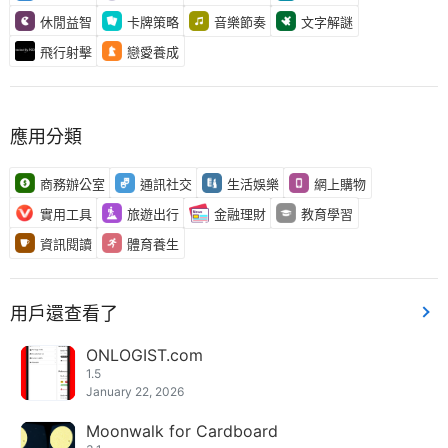
休閒益智
卡牌策略
音樂節奏
文字解謎
飛行射擊
戀愛養成
應用分類
商務辦公室
通訊社交
生活娛樂
網上購物
實用工具
旅遊出行
金融理財
教育學習
資訊閱讀
體育養生
用戶還查看了
ONLOGIST.com
1.5
January 22, 2026
Moonwalk for Cardboard